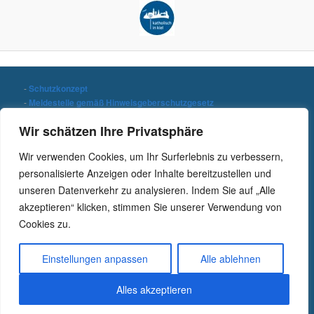
-
Schutzkonzept
-
Meldestelle gemäß Hinweisgeberschutzgesetz
-
Datenschutzerklärung
Wir schätzen Ihre Privatsphäre
-
Impressum
Wir verwenden Cookies, um Ihr Surferlebnis zu verbessern,
Stichwort suchen
personalisierte Anzeigen oder Inhalte bereitzustellen und
S
unseren Datenverkehr zu analysieren. Indem Sie auf „Alle
u
c
akzeptieren“ klicken, stimmen Sie unserer Verwendung von
h
Cookies zu.
e
n
Einstellungen anpassen
Alle ablehnen
Alles akzeptieren