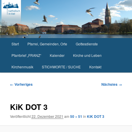
Zum
primären
Inhalt
springen
Hauptmenü
Start
Pfarrei, Gemeinden, Orte
Gottesdienste
Pfarrbrief „FRANZ“
Kalender
Kirche und Leben
Kirchenmusik
STICHWORTE / SUCHE
Kontakt
Bilder-
← Vorheriges
Nächstes →
Navigation
KiK DOT 3
Veröffentlicht
22. Dezember 2021
am
50 × 51
in
KiK DOT 3