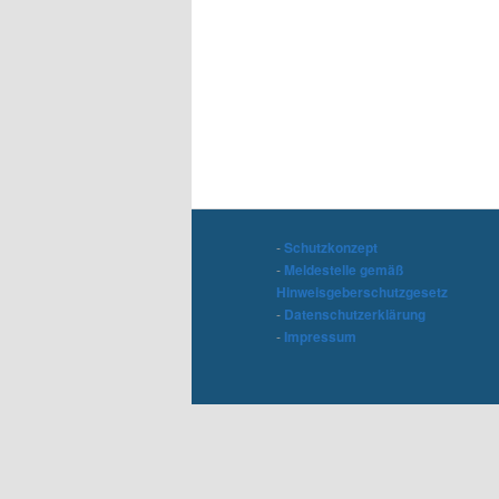
-
Schutzkonzept
-
Meldestelle gemäß
Hinweisgeberschutzgesetz
-
Datenschutzerklärung
-
Impressum