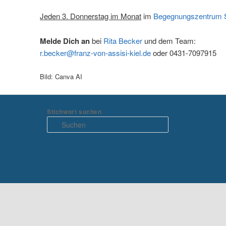
Jeden 3. Donnerstag im Monat
im
Begegnungszentrum S
Melde
Dich an
bei
Rita Becker
und dem Team:
r.becker@franz-von-assisi-kiel.de
oder 0431-7097915
Bild: Canva AI
Stichwort suchen
S
u
c
h
e
n