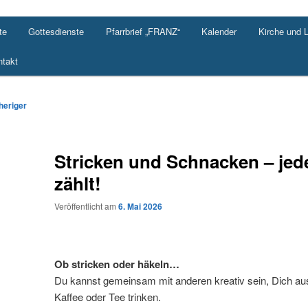
te
Gottesdienste
Pfarrbrief „FRANZ“
Kalender
Kirche und 
takt
agsnavigation
heriger
Stricken und Schnacken – je
zählt!
Veröffentlicht am
6. Mai 2026
Ob stricken oder häkeln…
Du kannst gemeinsam mit anderen kreativ sein, Dich au
Kaffee oder Tee trinken.