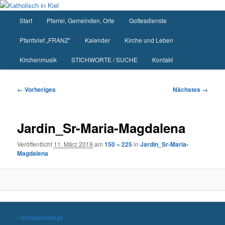
Zum
primären
Hauptmenü
Start
Pfarrei, Gemeinden, Orte
Gottesdienste
Inhalt
springen
Pfarrbrief „FRANZ“
Kalender
Kirche und Leben
Kirchenmusik
STICHWORTE / SUCHE
Kontakt
Bilder-
← Vorheriges
Nächstes →
Navigation
Jardin_Sr-Maria-Magdalena
Veröffentlicht
11. März 2019
am
150 × 225
in
Jardin_Sr-Maria-
Magdalena
-
Schutzkonzept