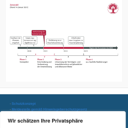
-
Schutzkonzept
-
Meldestelle gemäß Hinweisgeberschutzgesetz
-
Datenschutzerklärung
Wir schätzen Ihre Privatsphäre
-
Impressum