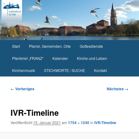
Zum
primären
Inhalt
springen
Hauptmenü
Start
Pfarrei, Gemeinden, Orte
Gottesdienste
Pfarrbrief „FRANZ“
Kalender
Kirche und Leben
Kirchenmusik
STICHWORTE / SUCHE
Kontakt
Bilder-
← Vorheriges
Nächstes →
Navigation
IVR-Timeline
Veröffentlicht
15. Januar 2021
am
1754 × 1240
in
IVR-Timeline