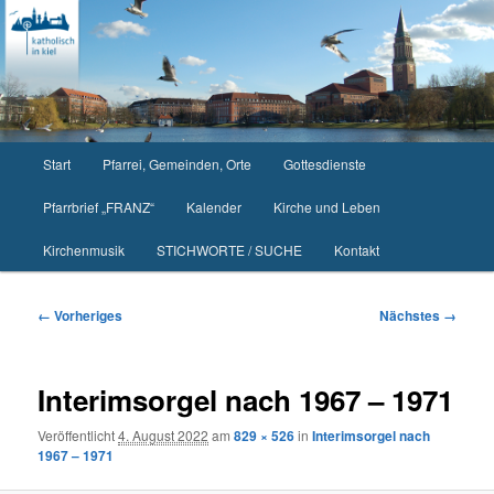
Zum
primären
Inhalt
springen
Hauptmenü
Start
Pfarrei, Gemeinden, Orte
Gottesdienste
Pfarrbrief „FRANZ“
Kalender
Kirche und Leben
Kirchenmusik
STICHWORTE / SUCHE
Kontakt
Bilder-
← Vorheriges
Nächstes →
Navigation
Interimsorgel nach 1967 – 1971
Veröffentlicht
4. August 2022
am
829 × 526
in
Interimsorgel nach
1967 – 1971