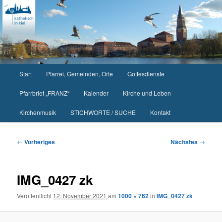
Zum
primären
Inhalt
springen
Hauptmenü
Start
Pfarrei, Gemeinden, Orte
Gottesdienste
Pfarrbrief „FRANZ“
Kalender
Kirche und Leben
Kirchenmusik
STICHWORTE / SUCHE
Kontakt
Bilder-
← Vorheriges
Nächstes →
Navigation
IMG_0427 zk
Veröffentlicht
12. November 2021
am
1000 × 762
in
IMG_0427 zk