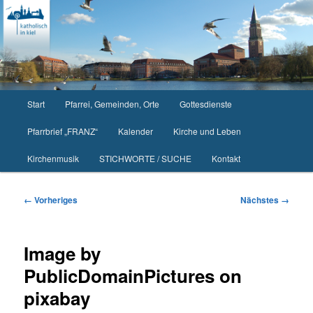
Zum
primären
Inhalt
springen
Hauptmenü
Start
Pfarrei, Gemeinden, Orte
Gottesdienste
Pfarrbrief „FRANZ“
Kalender
Kirche und Leben
Kirchenmusik
STICHWORTE / SUCHE
Kontakt
Bilder-
← Vorheriges
Nächstes →
Navigation
Image by
PublicDomainPictures on
pixabay