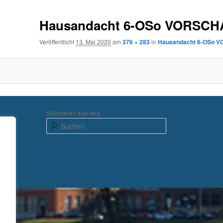
Hausandacht 6-OSo VORSCH
Veröffentlicht
13. Mai 2020
am
376 × 283
in
Hausandacht 6-OSo 
Stichwort suchen
S
u
c
h
e
n