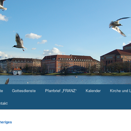
te
Gottesdienste
Pfarrbrief „FRANZ“
Kalender
Kirche und 
takt
-
heriges
ation