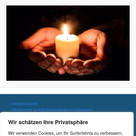
-
Schutzkonzept
-
Meldestelle gemäß Hinweisgeberschutzgesetz
-
Datenschutzerklärung
Wir schätzen Ihre Privatsphäre
-
Impressum
Wir verwenden Cookies, um Ihr Surferlebnis zu verbessern,
Stichwort suchen