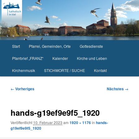
Zum
primären
Inhalt
springen
Hauptmenü
Start
Pfarrei, Gemeinden, Orte
Gottesdienste
Pfarrbrief „FRANZ“
Kalender
Kirche und Leben
Kirchenmusik
STICHWORTE / SUCHE
Kontakt
Bilder-
← Vorheriges
Nächstes →
Navigation
hands-g19ef9e9f5_1920
Veröffentlicht
10. Februar 2023
am
1920 × 1176
in
hands-
g19ef9e9f5_1920