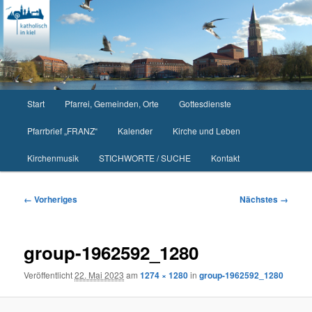
Zum
primären
Inhalt
springen
Hauptmenü
Start
Pfarrei, Gemeinden, Orte
Gottesdienste
Pfarrbrief „FRANZ“
Kalender
Kirche und Leben
Kirchenmusik
STICHWORTE / SUCHE
Kontakt
Bilder-
← Vorheriges
Nächstes →
Navigation
group-1962592_1280
Veröffentlicht
22. Mai 2023
am
1274 × 1280
in
group-1962592_1280