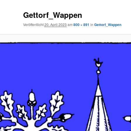
Gettorf_Wappen
Veröffentlicht
20. April 2023
am
800 × 891
in
Gettorf_Wappen