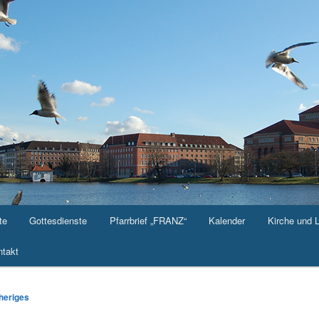
te
Gottesdienste
Pfarrbrief „FRANZ“
Kalender
Kirche und 
takt
-
heriges
ation