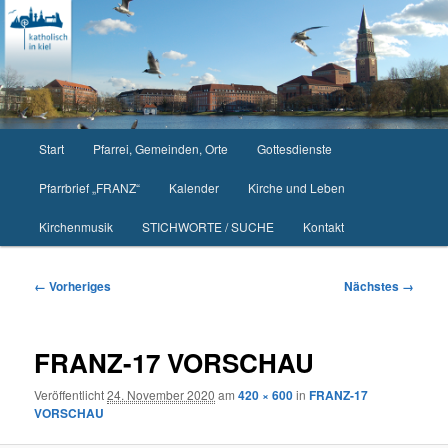
Zum
primären
Inhalt
springen
Hauptmenü
Start
Pfarrei, Gemeinden, Orte
Gottesdienste
Pfarrbrief „FRANZ“
Kalender
Kirche und Leben
Kirchenmusik
STICHWORTE / SUCHE
Kontakt
Bilder-
← Vorheriges
Nächstes →
Navigation
FRANZ-17 VORSCHAU
Veröffentlicht
24. November 2020
am
420 × 600
in
FRANZ-17
VORSCHAU