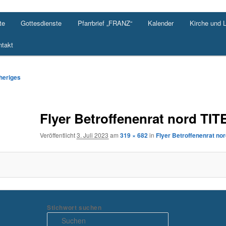
te
Gottesdienste
Pfarrbrief „FRANZ“
Kalender
Kirche und 
takt
-
heriges
ation
Flyer Betroffenenrat nord TIT
Veröffentlicht
3. Juli 2023
am
319 × 682
in
Flyer Betroffenenrat no
Stichwort suchen
S