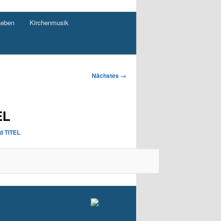
Leben
Kirchenmusik
Nächstes →
EL
rd TITEL