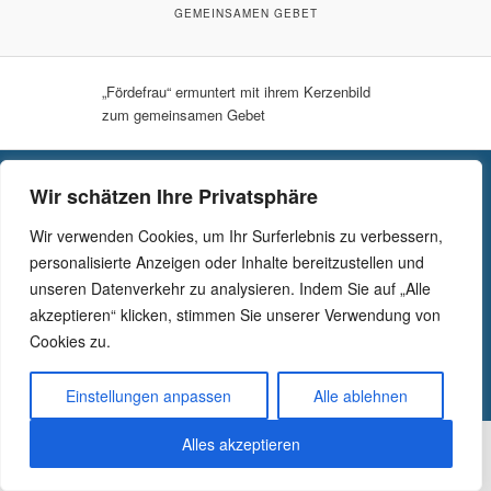
GEMEINSAMEN GEBET
„Fördefrau“ ermuntert mit ihrem Kerzenbild
zum gemeinsamen Gebet
-
Schutzkonzept
Wir schätzen Ihre Privatsphäre
-
Meldestelle gemäß Hinweisgeberschutzgesetz
-
Datenschutzerklärung
Wir verwenden Cookies, um Ihr Surferlebnis zu verbessern,
-
Impressum
personalisierte Anzeigen oder Inhalte bereitzustellen und
unseren Datenverkehr zu analysieren. Indem Sie auf „Alle
Stichwort suchen
akzeptieren“ klicken, stimmen Sie unserer Verwendung von
S
Cookies zu.
u
c
h
Einstellungen anpassen
Alle ablehnen
e
n
Alles akzeptieren