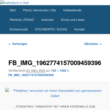
Zum
primären
Hauptmenü
Start
Pfarrei, Gemeinden, Orte
Gottesdienste
Inhalt
springen
Pfarrbrief „FRANZ“
Kalender
Kirche und Leben
Kirchenmusik
STICHWORTE / SUCHE
Kontakt
Bilder-
← Vorheriges
Nächstes →
Navigation
FB_IMG_1962774157009459396
Veröffentlicht
23. März 2020
am
720 × 1406
in
FB_IMG_1962774157009459396
„FÖRDEFRAU“ ERMUNTERT MIT IHREM KERZENBILD ZUM