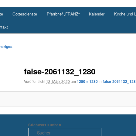
te
Gottesdienste
Pfarrbrief „FRANZ“
Kalender
Kirche und 
takt
-
heriges
ation
false-2061132_1280
Veröffentlicht
12. März 2020
am
1280 × 1280
in
false-2061132_128
Stichwort suchen
S