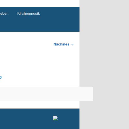
Leben
Kirchenmusik
Nächstes →
0