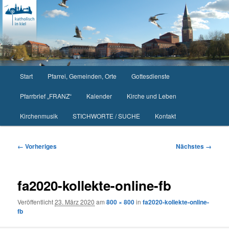
Zum
primären
Inhalt
springen
Hauptmenü
Start
Pfarrei, Gemeinden, Orte
Gottesdienste
Pfarrbrief „FRANZ“
Kalender
Kirche und Leben
Kirchenmusik
STICHWORTE / SUCHE
Kontakt
Bilder-
← Vorheriges
Nächstes →
Navigation
fa2020-kollekte-online-fb
Veröffentlicht
23. März 2020
am
800 × 800
in
fa2020-kollekte-online-
fb