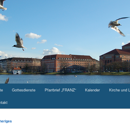
te
Gottesdienste
Pfarrbrief „FRANZ“
Kalender
Kirche und 
takt
-
heriges
ation