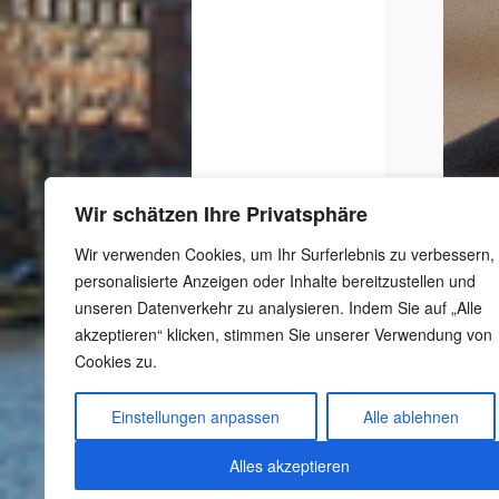
Wir schätzen Ihre Privatsphäre
Wir verwenden Cookies, um Ihr Surferlebnis zu verbessern,
personalisierte Anzeigen oder Inhalte bereitzustellen und
unseren Datenverkehr zu analysieren. Indem Sie auf „Alle
akzeptieren“ klicken, stimmen Sie unserer Verwendung von
Cookies zu.
-
Schutzkonzept
-
Meldestelle gemäß
Einstellungen anpassen
Alle ablehnen
Hinweisgeberschutzgesetz
-
Datenschutzerklärung
Alles akzeptieren
-
Impressum