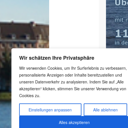
Wir schätzen Ihre Privatsphäre
Wir verwenden Cookies, um Ihr Surferlebnis zu verbessern,
personalisierte Anzeigen oder Inhalte bereitzustellen und
unseren Datenverkehr zu analysieren. Indem Sie auf „Alle
akzeptieren“ klicken, stimmen Sie unserer Verwendung von
Cookies zu.
-
Schutzkonzept
-
Meldestelle gemäß
Einstellungen anpassen
Alle ablehnen
Hinweisgeberschutzgesetz
-
Datenschutzerklärung
Alles akzeptieren
-
Impressum