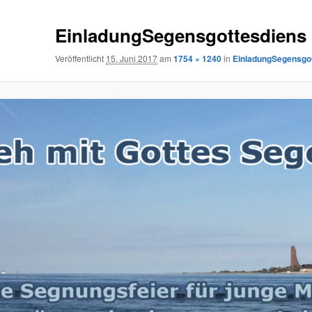
EinladungSegensgottesdiens
Veröffentlicht
15. Juni 2017
am
1754 × 1240
in
EinladungSegensgo