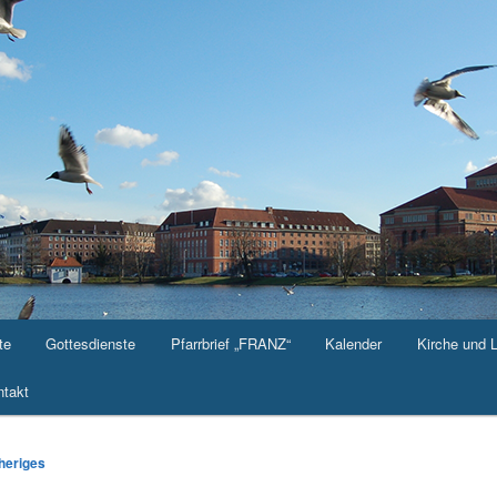
te
Gottesdienste
Pfarrbrief „FRANZ“
Kalender
Kirche und 
takt
-
heriges
ation