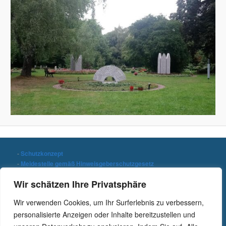
-
Schutzkonzept
-
Meldestelle gemäß Hinweisgeberschutzgesetz
-
Datenschutzerklärung
Wir schätzen Ihre Privatsphäre
-
Impressum
Wir verwenden Cookies, um Ihr Surferlebnis zu verbessern,
Stichwort suchen
personalisierte Anzeigen oder Inhalte bereitzustellen und
S
u