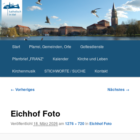
Zum
primären
Inhalt
springen
Hauptmenü
Start
Pfarrei, Gemeinden, Orte
Gottesdienste
Pfarrbrief „FRANZ“
Kalender
Kirche und Leben
Kirchenmusik
STICHWORTE / SUCHE
Kontakt
Bilder-
← Vorheriges
Nächstes →
Navigation
Eichhof Foto
Veröffentlicht
18. März 2026
am
1276 × 720
in
Eichhof Foto