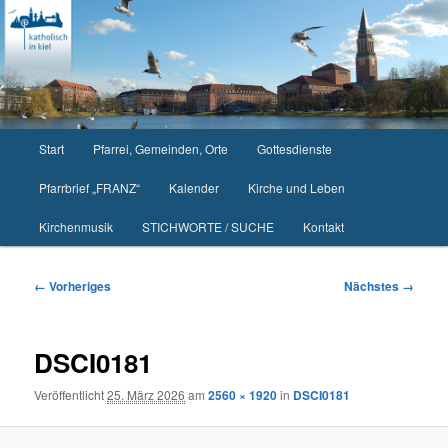
Zum
primären
Inhalt
springen
Hauptmenü
Start
Pfarrei, Gemeinden, Orte
Gottesdienste
Pfarrbrief „FRANZ“
Kalender
Kirche und Leben
Kirchenmusik
STICHWORTE / SUCHE
Kontakt
Bilder-
← Vorheriges
Nächstes →
Navigation
DSCI0181
Veröffentlicht
25. März 2026
am
2560 × 1920
in
DSCI0181