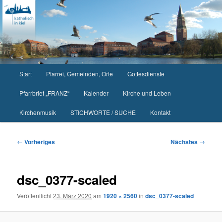
Zum
primären
Inhalt
springen
Hauptmenü
Start
Pfarrei, Gemeinden, Orte
Gottesdienste
Pfarrbrief „FRANZ“
Kalender
Kirche und Leben
Kirchenmusik
STICHWORTE / SUCHE
Kontakt
Bilder-
← Vorheriges
Nächstes →
Navigation
dsc_0377-scaled
Veröffentlicht
23. März 2020
am
1920 × 2560
in
dsc_0377-scaled