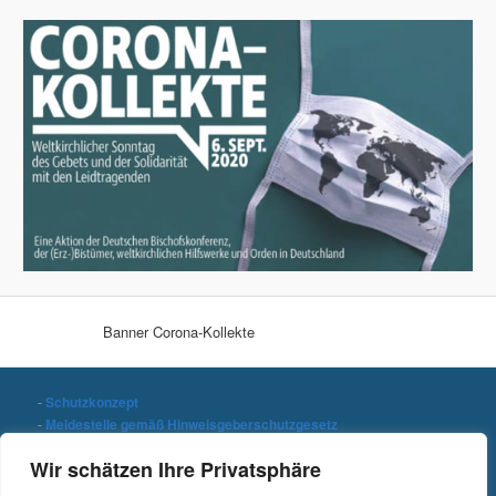
Banner Corona-Kollekte
-
Schutzkonzept
-
Meldestelle gemäß Hinweisgeberschutzgesetz
-
Datenschutzerklärung
Wir schätzen Ihre Privatsphäre
-
Impressum