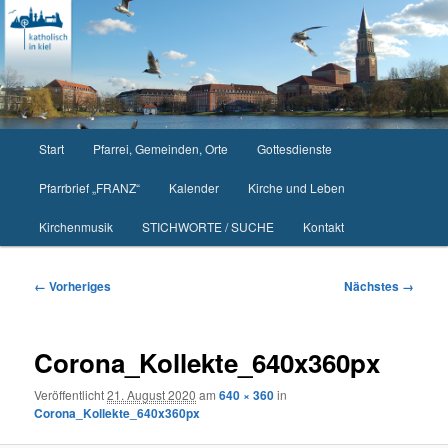
Zum
primären
Inhalt
springen
Hauptmenü
Start
Pfarrei, Gemeinden, Orte
Gottesdienste
Pfarrbrief „FRANZ“
Kalender
Kirche und Leben
Kirchenmusik
STICHWORTE / SUCHE
Kontakt
Bilder-
← Vorheriges
Nächstes →
Navigation
Corona_Kollekte_640x360px
Veröffentlicht
21. August 2020
am
640 × 360
in
Corona_Kollekte_640x360px