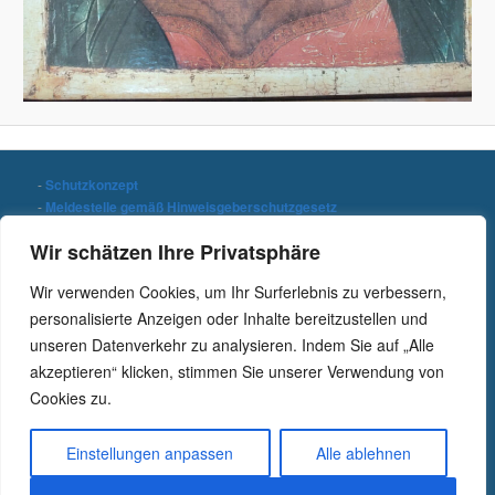
-
Schutzkonzept
-
Meldestelle gemäß Hinweisgeberschutzgesetz
-
Datenschutzerklärung
Wir schätzen Ihre Privatsphäre
-
Impressum
Wir verwenden Cookies, um Ihr Surferlebnis zu verbessern,
Stichwort suchen
personalisierte Anzeigen oder Inhalte bereitzustellen und
S
unseren Datenverkehr zu analysieren. Indem Sie auf „Alle
u
c
akzeptieren“ klicken, stimmen Sie unserer Verwendung von
h
Cookies zu.
e
n
Einstellungen anpassen
Alle ablehnen