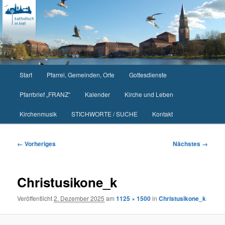
Zum
primären
Inhalt
springen
Hauptmenü
Start
Pfarrei, Gemeinden, Orte
Gottesdienste
Pfarrbrief „FRANZ“
Kalender
Kirche und Leben
Kirchenmusik
STICHWORTE / SUCHE
Kontakt
Bilder-
← Vorheriges
Nächstes →
Navigation
Christusikone_k
Veröffentlicht
2. Dezember 2025
am
1125 × 1500
in
Christusikone_k