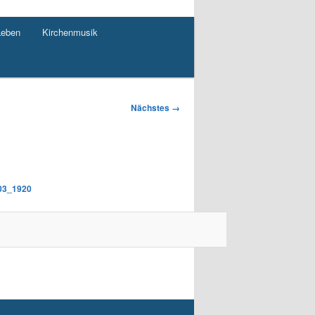
Leben
Kirchenmusik
Nächstes →
03_1920