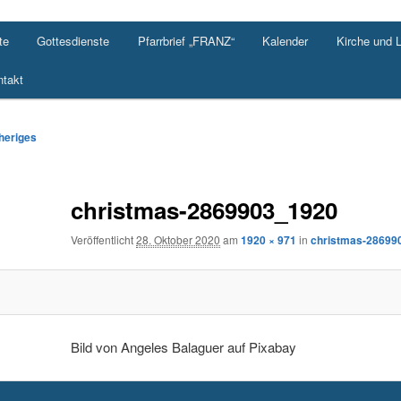
te
Gottesdienste
Pfarrbrief „FRANZ“
Kalender
Kirche und 
takt
-
heriges
ation
christmas-2869903_1920
Veröffentlicht
28. Oktober 2020
am
1920 × 971
in
christmas-28699
Bild von Angeles Balaguer auf Pixabay