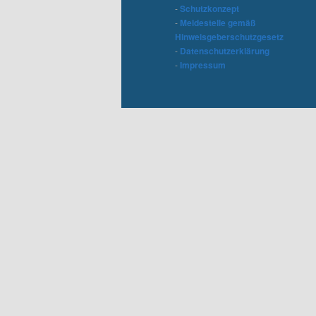
-
Schutzkonzept
-
Meldestelle gemäß
Hinweisgeberschutzgesetz
-
Datenschutzerklärung
-
Impressum