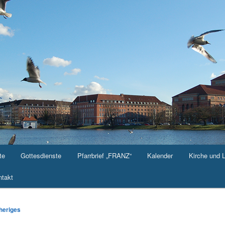
te
Gottesdienste
Pfarrbrief „FRANZ“
Kalender
Kirche und 
takt
-
heriges
ation