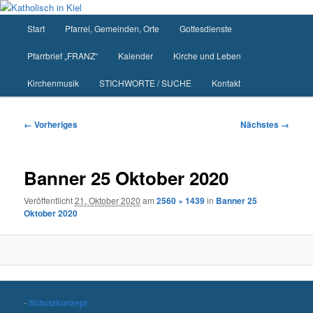
Zum
primären
Hauptmenü
Start
Pfarrei, Gemeinden, Orte
Gottesdienste
Inhalt
springen
Pfarrbrief „FRANZ“
Kalender
Kirche und Leben
Kirchenmusik
STICHWORTE / SUCHE
Kontakt
Bilder-
← Vorheriges
Nächstes →
Navigation
Banner 25 Oktober 2020
Veröffentlicht
21. Oktober 2020
am
2560 × 1439
in
Banner 25
Oktober 2020
-
Schutzkonzept