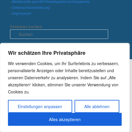
-
Meldestelle gemäß Hinweisgeberschutzgesetz
-
Datenschutzerklärung
-
Impressum
Stichwort suchen
S
u
c
h
Wir schätzen Ihre Privatsphäre
e
n
Wir verwenden Cookies, um Ihr Surferlebnis zu verbessern,
personalisierte Anzeigen oder Inhalte bereitzustellen und
unseren Datenverkehr zu analysieren. Indem Sie auf „Alle
akzeptieren“ klicken, stimmen Sie unserer Verwendung von
Cookies zu.
Einstellungen anpassen
Alle ablehnen
Alles akzeptieren