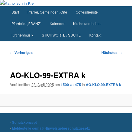
Zum
primären
Hauptmenü
Start
Pfarrei, Gemeinden, Orte
Gottesdienste
Inhalt
springen
Pfarrbrief „FRANZ“
Kalender
Kirche und Leben
Kirchenmusik
STICHWORTE / SUCHE
Kontakt
Bilder-
← Vorheriges
Nächstes →
Navigation
AO-KLO-99-EXTRA k
Veröffentlicht
23. April 2025
am
1500 × 1475
in
AO-KLO-99-EXTRA k
-
Schutzkonzept
-
Meldestelle gemäß Hinweisgeberschutzgesetz