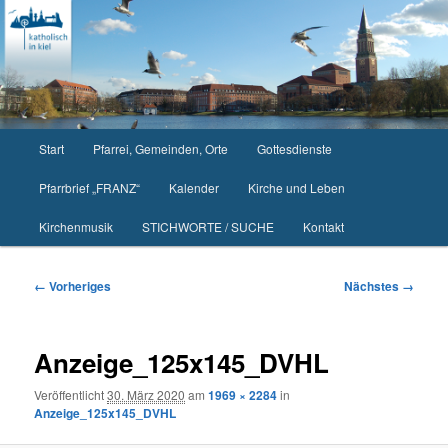
Zum
primären
Inhalt
springen
Hauptmenü
Start
Pfarrei, Gemeinden, Orte
Gottesdienste
Pfarrbrief „FRANZ“
Kalender
Kirche und Leben
Kirchenmusik
STICHWORTE / SUCHE
Kontakt
Bilder-
← Vorheriges
Nächstes →
Navigation
Anzeige_125x145_DVHL
Veröffentlicht
30. März 2020
am
1969 × 2284
in
Anzeige_125x145_DVHL