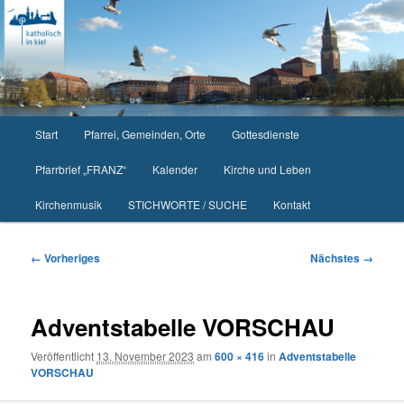
Zum
primären
Inhalt
springen
Hauptmenü
Start
Pfarrei, Gemeinden, Orte
Gottesdienste
Pfarrbrief „FRANZ“
Kalender
Kirche und Leben
Kirchenmusik
STICHWORTE / SUCHE
Kontakt
Bilder-
← Vorheriges
Nächstes →
Navigation
Adventstabelle VORSCHAU
Veröffentlicht
13. November 2023
am
600 × 416
in
Adventstabelle
VORSCHAU