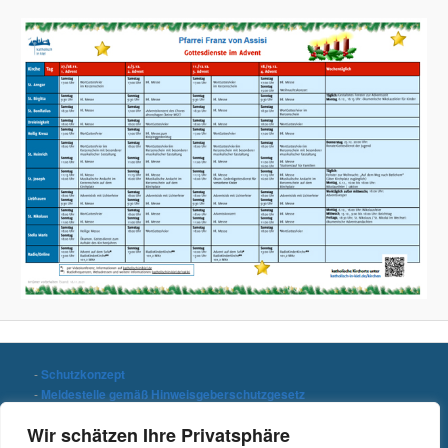
-
Schutzkonzept
-
Meldestelle gemäß Hinweisgeberschutzgesetz
-
Datenschutzerklärung
Wir schätzen Ihre Privatsphäre
-
Impressum