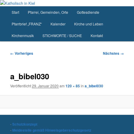
Zum
primären
Hauptmenü
Start
Pfarrei, Gemeinden, Orte
Gottesdienste
Inhalt
springen
Pfarrbrief „FRANZ“
Kalender
Kirche und Leben
Kirchenmusik
STICHWORTE / SUCHE
Kontakt
Bilder-
← Vorheriges
Nächstes →
Navigation
a_bibel030
Veröffentlicht
29. Januar 2020
am
120 × 85
in
a_bibel030
-
Schutzkonzept
-
Meldestelle gemäß Hinweisgeberschutzgesetz