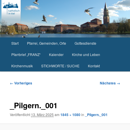
Zum
primären
Inhalt
springen
Hauptmenü
Start
Pfarrei, Gemeinden, Orte
Gottesdienste
Pfarrbrief „FRANZ“
Kalender
Kirche und Leben
Kirchenmusik
STICHWORTE / SUCHE
Kontakt
Bilder-
← Vorheriges
Nächstes →
Navigation
_Pilgern._001
Veröffentlicht
13. März 2025
am
1845 × 1080
in
_Pilgern._001