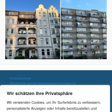
-
Schutzkonzept
-
Meldestelle gemäß Hinweisgeberschutzgesetz
-
Datenschutzerklärung
Wir schätzen Ihre Privatsphäre
-
Impressum
Wir verwenden Cookies, um Ihr Surferlebnis zu verbessern,
Stichwort suchen
personalisierte Anzeigen oder Inhalte bereitzustellen und
S