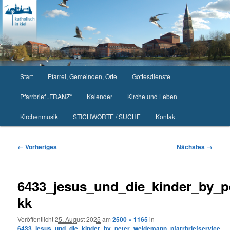
Zum
primären
Inhalt
springen
Hauptmenü
Start
Pfarrei, Gemeinden, Orte
Gottesdienste
Pfarrbrief „FRANZ“
Kalender
Kirche und Leben
Kirchenmusik
STICHWORTE / SUCHE
Kontakt
Bilder-
← Vorheriges
Nächstes →
Navigation
6433_jesus_und_die_kinder_by_p
kk
Veröffentlicht
25. August 2025
am
2500 × 1165
in
6433_jesus_und_die_kinder_by_peter_weidemann_pfarrbriefservice