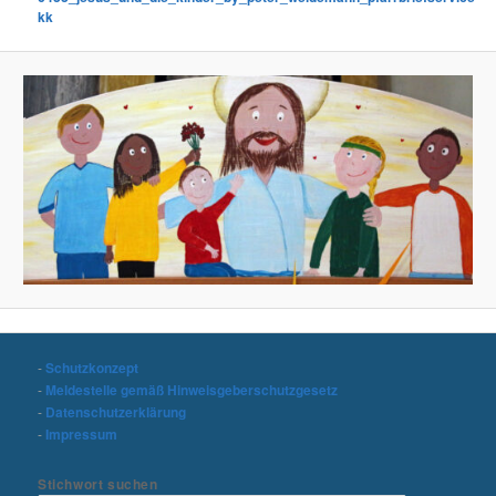
kk
-
Schutzkonzept
-
Meldestelle gemäß Hinweisgeberschutzgesetz
-
Datenschutzerklärung
-
Impressum
Stichwort suchen