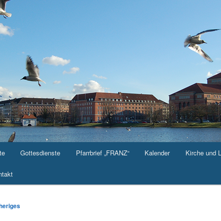
te
Gottesdienste
Pfarrbrief „FRANZ“
Kalender
Kirche und 
takt
-
heriges
ation