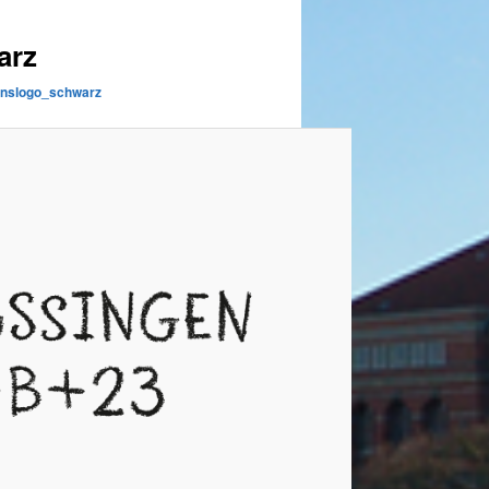
arz
nslogo_schwarz