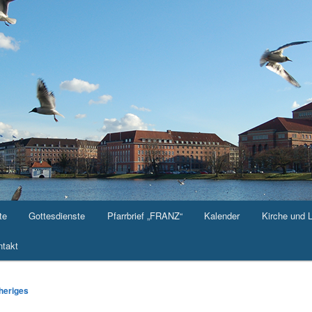
te
Gottesdienste
Pfarrbrief „FRANZ“
Kalender
Kirche und 
takt
-
heriges
ation