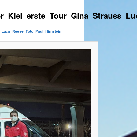
er_Kiel_erste_Tour_Gina_Strauss_L
s_Luca_Reese_Foto_Paul_Hirnstein