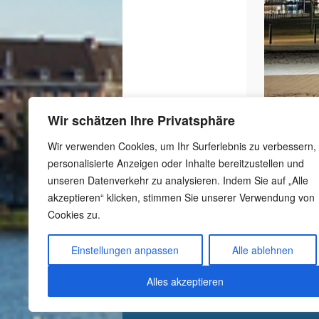
Wir schätzen Ihre Privatsphäre
Wir verwenden Cookies, um Ihr Surferlebnis zu verbessern,
personalisierte Anzeigen oder Inhalte bereitzustellen und
unseren Datenverkehr zu analysieren. Indem Sie auf „Alle
akzeptieren“ klicken, stimmen Sie unserer Verwendung von
Cookies zu.
-
Schutzkonzept
-
Meldestelle gemäß
Einstellungen anpassen
Alle ablehnen
Hinweisgeberschutzgesetz
-
Datenschutzerklärung
Alles akzeptieren
-
Impressum