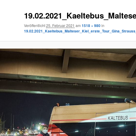
19.02.2021_Kaeltebus_Maltes
Veröffentlicht
25. Februar 2021
am
1518 × 980
in
19.02.2021_Kaeltebus_Malteser_Kiel_erste_Tour_Gina_Straus