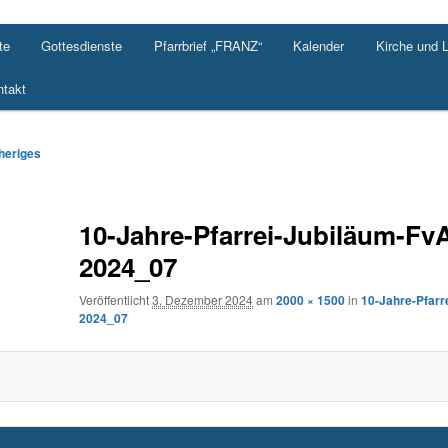
te
Gottesdienste
Pfarrbrief „FRANZ“
Kalender
Kirche und 
takt
-
heriges
ation
10-Jahre-Pfarrei-Jubiläum-Fv
2024_07
Veröffentlicht
3. Dezember 2024
am
2000 × 1500
in
10-Jahre-Pfarr
2024_07