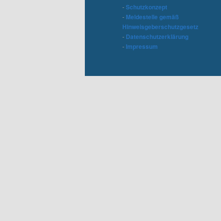
-
Schutzkonzept
-
Meldestelle gemäß
Hinweisgeberschutzgesetz
-
Datenschutzerklärung
-
Impressum