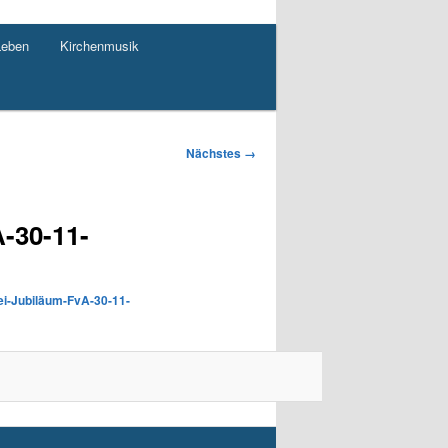
Leben
Kirchenmusik
Nächstes →
A-30-11-
ei-Jubiläum-FvA-30-11-