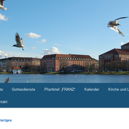
te
Gottesdienste
Pfarrbrief „FRANZ“
Kalender
Kirche und 
takt
-
heriges
ation