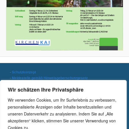
-
Schutzkonzept
-
Meldestelle gemäß Hinweisgeberschutzgesetz
-
Datenschutzerklärung
Wir schätzen Ihre Privatsphäre
-
Impressum
Wir verwenden Cookies, um Ihr Surferlebnis zu verbessern,
Stichwort suchen
personalisierte Anzeigen oder Inhalte bereitzustellen und
S
unseren Datenverkehr zu analysieren. Indem Sie auf „Alle
u
c
akzeptieren“ klicken, stimmen Sie unserer Verwendung von
h
Cookies zu.