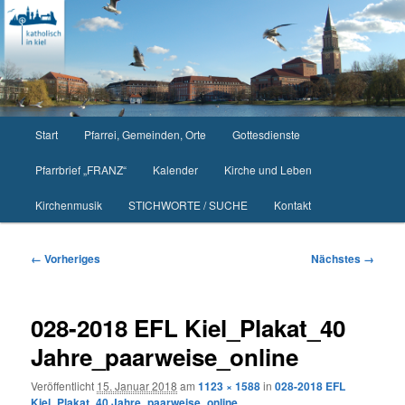
Zum
primären
Inhalt
springen
Hauptmenü
Start
Pfarrei, Gemeinden, Orte
Gottesdienste
Pfarrbrief „FRANZ“
Kalender
Kirche und Leben
Kirchenmusik
STICHWORTE / SUCHE
Kontakt
Bilder-
← Vorheriges
Nächstes →
Navigation
028-2018 EFL Kiel_Plakat_40
Jahre_paarweise_online
Veröffentlicht
15. Januar 2018
am
1123 × 1588
in
028-2018 EFL
Kiel_Plakat_40 Jahre_paarweise_online