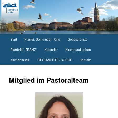
Zum
primären
Inhalt
springen
Hauptmenü
Start
Pfarrei, Gemeinden, Orte
Gottesdienste
Pfarrbrief „FRANZ“
Kalender
Kirche und Leben
Kirchenmusik
STICHWORTE / SUCHE
Kontakt
Mitglied im Pastoralteam