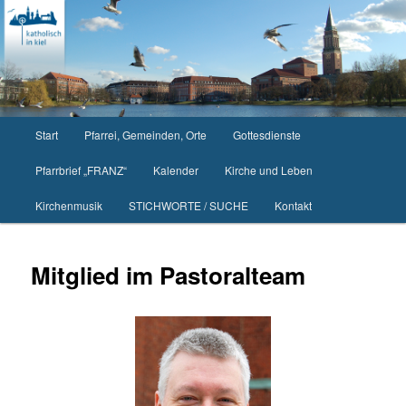
Zum
primären
Inhalt
springen
Hauptmenü
Start
Pfarrei, Gemeinden, Orte
Gottesdienste
Pfarrbrief „FRANZ“
Kalender
Kirche und Leben
Kirchenmusik
STICHWORTE / SUCHE
Kontakt
Mitglied im Pastoralteam