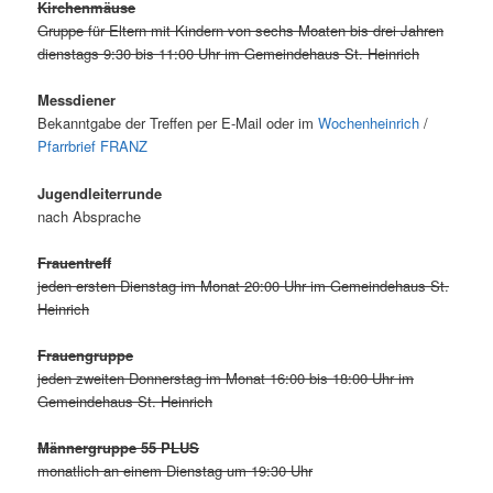
Kirchenmäuse
Gruppe für Eltern mit Kindern von sechs Moaten bis drei Jahren
dienstags 9:30 bis 11:00 Uhr im Gemeindehaus St. Heinrich
Messdiener
Bekanntgabe der Treffen per E-Mail oder im
Wochenheinrich
/
Pfarrbrief FRANZ
Jugendleiterrunde
nach Absprache
Frauentreff
jeden ersten Dienstag im Monat 20:00 Uhr im Gemeindehaus St.
Heinrich
Frauengruppe
jeden zweiten Donnerstag im Monat 16:00 bis 18:00 Uhr im
Gemeindehaus St. Heinrich
Männergruppe 55 PLUS
monatlich an einem Dienstag um 19:30 Uhr