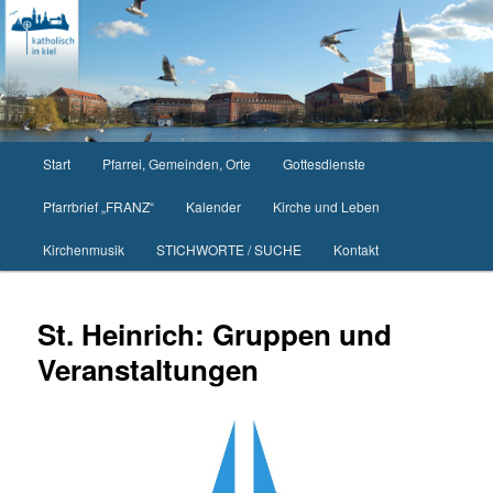
Zum
primären
Inhalt
springen
Hauptmenü
Start
Pfarrei, Gemeinden, Orte
Gottesdienste
Pfarrbrief „FRANZ“
Kalender
Kirche und Leben
Kirchenmusik
STICHWORTE / SUCHE
Kontakt
St. Heinrich: Gruppen und
Veranstaltungen