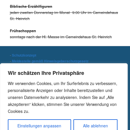
Biblische Erzählfiguren
jeden zweiten Donnerstag im Monat 9:00 Uhr im Gemeindehaus
St. Heinrich
Frühschoppen
sonntags nach der Hl. Messe im Gemeindehaus St. Heinrich
-
Schutzkonzept
-
Meldestelle gemäß Hinweisgeberschutzgesetz
-
Datenschutzerklärung
Wir schätzen Ihre Privatsphäre
-
Impressum
Wir verwenden Cookies, um Ihr Surferlebnis zu verbessern,
Stichwort suchen
personalisierte Anzeigen oder Inhalte bereitzustellen und
S
unseren Datenverkehr zu analysieren. Indem Sie auf „Alle
u
c
akzeptieren“ klicken, stimmen Sie unserer Verwendung von
h
Cookies zu.
e
n
Einstellungen anpassen
Alle ablehnen