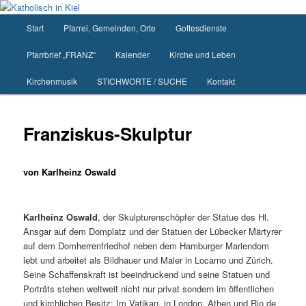
Zum
primären
Hauptmenü
Start
Pfarrei, Gemeinden, Orte
Gottesdienste
Inhalt
springen
Pfarrbrief „FRANZ“
Kalender
Kirche und Leben
Kirchenmusik
STICHWORTE / SUCHE
Kontakt
Franziskus-Skulptur
von
Karlheinz Oswald
Karlheinz Oswald
, der Skulpturenschöpfer der Statue des Hl.
Ansgar auf dem Domplatz und der Statuen der Lübecker Märtyrer
auf dem Domherrenfriedhof neben dem Hamburger Mariendom
lebt und arbeitet als Bildhauer und Maler in Locarno und Zürich.
Seine Schaffenskraft ist beeindruckend und seine Statuen und
Porträts stehen weltweit nicht nur privat sondern im öffentlichen
und kirchlichen Besitz: Im Vatikan, in London, Athen und Rio de