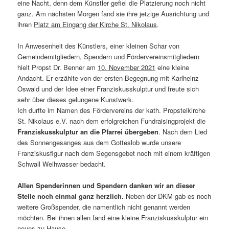
eine Nacht, denn dem Künstler gefiel die Platzierung noch nicht
ganz. Am nächsten Morgen fand sie ihre jetzige Ausrichtung und
ihren
Platz am Eingang der Kirche St. Nikolaus
.
In Anwesenheit des Künstlers, einer kleinen Schar von
Gemeindemitgliedern, Spendern und Fördervereinsmitgliedern
hielt Propst Dr. Benner am
10. November 2021
eine kleine
Andacht. Er erzählte von der ersten Begegnung mit Karlheinz
Oswald und der Idee einer Franziskusskulptur und freute sich
sehr über dieses gelungene Kunstwerk.
Ich durfte im Namen des Fördervereins der kath. Propsteikirche
St. Nikolaus e.V. nach dem erfolgreichen Fundraisingprojekt die
Franziskusskulptur an die Pfarrei übergeben
. Nach dem Lied
des Sonnengesanges aus dem Gotteslob wurde unsere
Franziskusfigur nach dem Segensgebet noch mit einem kräftigen
Schwall Weihwasser bedacht.
Allen Spenderinnen und Spendern danken wir an dieser
Stelle noch einmal ganz herzlich.
Neben der DKM gab es noch
weitere Großspender, die namentlich nicht genannt werden
möchten. Bei ihnen allen fand eine kleine Franziskusskulptur ein
neues zu Hause.