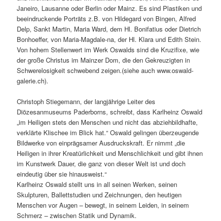
Janeiro, Lausanne oder Berlin oder Mainz. Es sind Plastiken und
beeindruckende Porträts z.B. von Hildegard von Bingen, Alfred
Delp, Sankt Martin, Maria Ward, dem Hl. Bonifatius oder Dietrich
Bonhoeffer, von Maria-Magdale-na, der Hl. Klara und Edith Stein.
Von hohem Stellenwert im Werk Oswalds sind die Kruzifixe, wie
der große Christus im Mainzer Dom, die den Gekreuzigten in
Schwerelosigkeit schwebend zeigen.(siehe auch www.oswald-
galerie.ch).
Christoph Stiegemann, der langjährige Leiter des
Diözesanmuseums Paderborns, schreibt, dass Karlheinz Oswald
„im Heiligen stets den Menschen und nicht das abziehbildhafte,
verklärte Klischee im Blick hat.“ Oswald gelingen überzeugende
Bildwerke von einprägsamer Ausdruckskraft. Er nimmt „die
Heiligen in ihrer Kreatürlichkeit und Menschlichkeit und gibt ihnen
im Kunstwerk Dauer, die ganz von dieser Welt ist und doch
eindeutig über sie hinausweist.“
Karlheinz Oswald stellt uns in all seinen Werken, seinen
Skulpturen, Ballettstudien und Zeichnungen, den heutigen
Menschen vor Augen – bewegt, in seinem Leiden, in seinem
Schmerz – zwischen Statik und Dynamik.