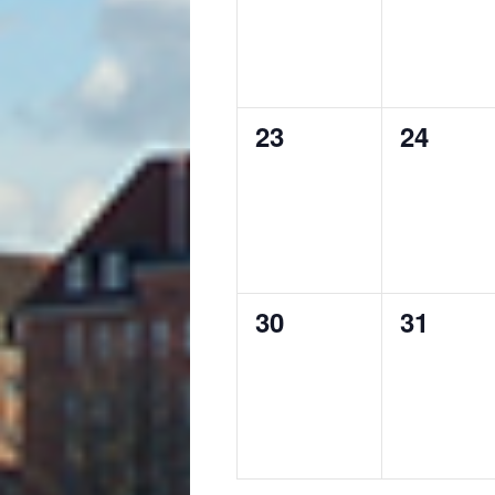
0
0
23
24
Veranstaltungen,
Veranst
0
0
30
31
Veranstaltungen,
Veranst