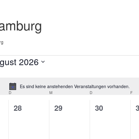
Hamburg
rg
gust 2026
m
n.
Es sind keine anstehenden Veranstaltungen vorhanden.
Hinweis
D
DIENSTAG
M
MITTWOCH
D
DONNERSTAG
F
FR
0
0
0
28
29
30
altungen,
Veranstaltungen,
Veranstaltungen,
Veranstaltu
V