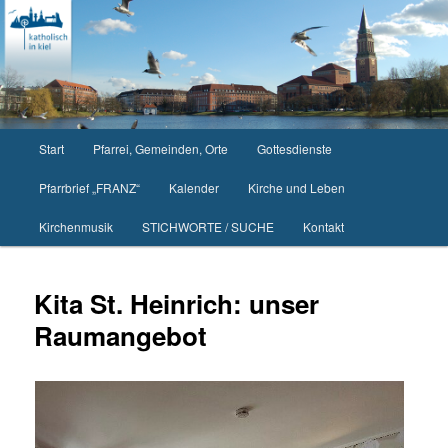
Zum
primären
Inhalt
springen
Hauptmenü
Start
Pfarrei, Gemeinden, Orte
Gottesdienste
Pfarrbrief „FRANZ“
Kalender
Kirche und Leben
Kirchenmusik
STICHWORTE / SUCHE
Kontakt
Kita St. Heinrich: unser
Raumangebot