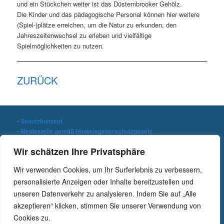
und ein Stückchen weiter ist das Düsternbrooker Gehölz.
Die Kinder und das pädagogische Personal können hier weitere
(Spiel-)plätze erreichen, um die Natur zu erkunden, den
Jahreszeitenwechsel zu erleben und vielfältige
Spielmöglichkeiten zu nutzen.
ZURÜCK
-
Schutzkonzept
-
Meldestelle gemäß Hinweisgeberschutzgesetz
-
Datenschutzerklärung
Wir schätzen Ihre Privatsphäre
-
Impressum
Wir verwenden Cookies, um Ihr Surferlebnis zu verbessern,
Stichwort suchen
personalisierte Anzeigen oder Inhalte bereitzustellen und
S
unseren Datenverkehr zu analysieren. Indem Sie auf „Alle
u
c
akzeptieren“ klicken, stimmen Sie unserer Verwendung von
h
Cookies zu.
e