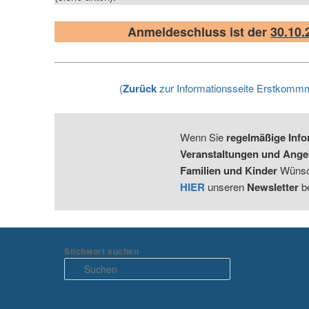
Anmeldeschluss ist der
30.10.
(
Zurück
zur Informationsseite Erstkomm
Wenn Sie
regelmäßige Info
Veranstaltungen und Ange
Familien und Kinder
Wünsc
HIER
unseren
Newsletter
b
Stichwort suchen
S
u
c
h