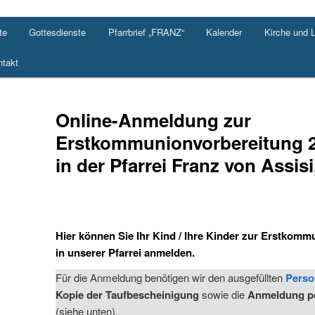
te
Gottesdienste
Pfarrbrief „FRANZ“
Kalender
Kirche und 
takt
Online-Anmeldung zur
Erstkommunionvorbereitung 
in der Pfarrei Franz von Assisi
Hier können Sie Ihr Kind / Ihre Kinder zur Erstkom
in unserer Pfarrei anmelden.
Für die Anmeldung benötigen wir den ausgefüllten
Perso
Kopie der Taufbescheinigung
sowie die
Anmeldung pe
(siehe unten).