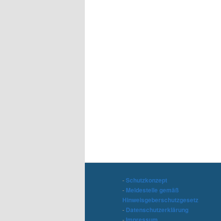
-
Schutzkonzept
-
Meldestelle gemäß
Hinweisgeberschutzgesetz
-
Datenschutzerklärung
-
Impressum