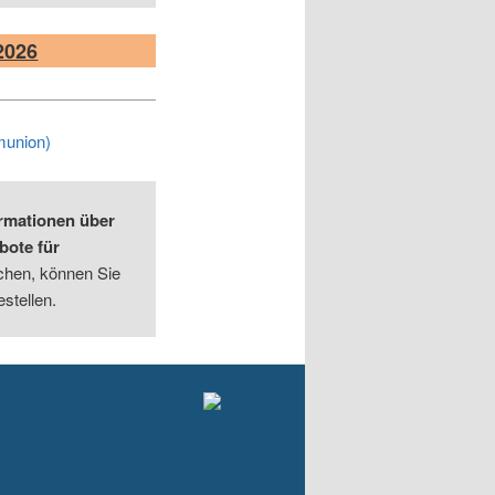
2026
munion)
rmationen über
bote für
hen, können Sie
estellen.